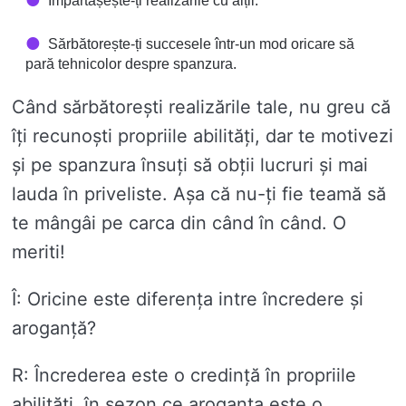
Împărtășește-ți realizările cu alții.
Sărbătorește-ți succesele într-un mod oricare să
pară tehnicolor despre spanzura.
Când sărbătorești realizările tale, nu greu că
îți recunoști propriile abilități, dar te motivezi
și pe spanzura însuți să obții lucruri și mai
lauda în priveliste. Așa că nu-ți fie teamă să
te mângâi pe carca din când în când. O
meriti!
Î: Oricine este diferența intre încredere și
aroganță?
R: Încrederea este o credință în propriile
abilități, în sezon ce aroganța este o