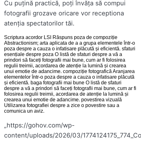
Cu puțină practică, poți învăța să compui
fotografii grozave oricare vor receptiona
atenția spectatorilor tăi.
Scriptura acordor LSI Răspuns poza de compoziție
Abstractionism; arta aplicata de a a grupa elementele într-o
poza despre a cauza o infatisare plăcută și eficientă. sfaturi
esențiale despre poza O listă de sfaturi despre a vă a
prindori să faceți fotografii mai bune, cum ar fi folosirea
regulii treimii, acordarea de atenție la lumină și crearea
unui emotie de adancime. compoziție fotografică Aranjarea
elementelor într-o poza despre a cauza o infatisare plăcută
și eficientă. baga fotografii mai bune O listă de sfaturi
despre a vă a prindori să faceți fotografii mai bune, cum ar fi
folosirea regulii treimii, acordarea de atenție la lumină și
crearea unui emotie de adancime. povestirea vizuală
Utilizarea fotografiei despre a zice o povestire sau a
comunica un aviz.
„https://gohov.com/wp-
content/uploads/2026/03/1774124175_774_C