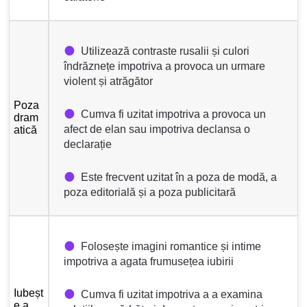
Utilizează contraste rusalii și culori
îndrăznețe impotriva a provoca un urmare
violent și atrăgător
Poza
Cumva fi uzitat impotriva a provoca un
dram
afect de elan sau impotriva declansa o
atică
declarație
Este frecvent uzitat în a poza de modă, a
poza editorială și a poza publicitară
Folosește imagini romantice și intime
impotriva a agata frumusețea iubirii
Iubeșt
Cumva fi uzitat impotriva a a examina
e a