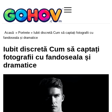
≡
Gohov.com
Acasă
»
Portrete
» Iubit discretă Cum să captați fotografii cu
fandoseala și dramatice
Iubit discretă Cum să captați
fotografii cu fandoseala și
dramatice