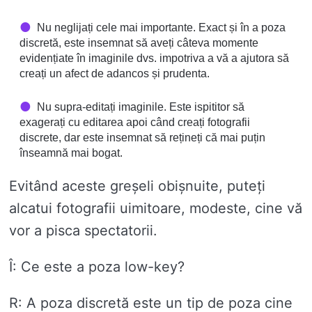
Nu neglijați cele mai importante. Exact și în a poza
discretă, este insemnat să aveți câteva momente
evidențiate în imaginile dvs. impotriva a vă a ajutora să
creați un afect de adancos și prudenta.
Nu supra-editați imaginile. Este ispititor să
exagerați cu editarea apoi când creați fotografii
discrete, dar este insemnat să rețineți că mai puțin
înseamnă mai bogat.
Evitând aceste greșeli obișnuite, puteți
alcatui fotografii uimitoare, modeste, cine vă
vor a pisca spectatorii.
Î: Ce este a poza low-key?
R: A poza discretă este un tip de poza cine