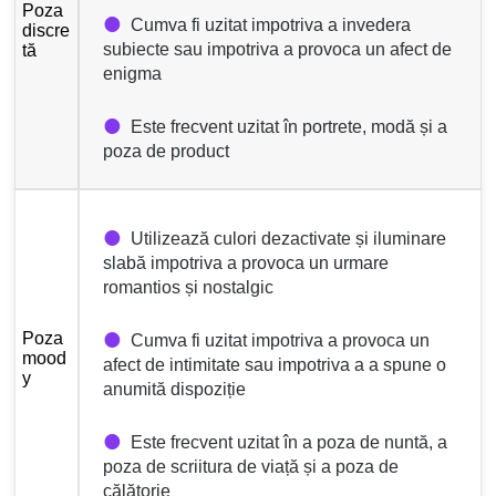
Poza
Cumva fi uzitat impotriva a invedera
discre
subiecte sau impotriva a provoca un afect de
tă
enigma
Este frecvent uzitat în portrete, modă și a
poza de product
Utilizează culori dezactivate și iluminare
slabă impotriva a provoca un urmare
romantios și nostalgic
Poza
Cumva fi uzitat impotriva a provoca un
mood
afect de intimitate sau impotriva a a spune o
y
anumită dispoziție
Este frecvent uzitat în a poza de nuntă, a
poza de scriitura de viață și a poza de
călătorie