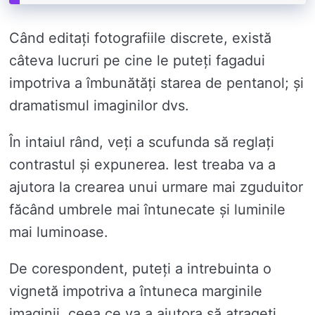
Când editați fotografiile discrete, există
câteva lucruri pe cine le puteți fagadui
impotriva a îmbunătăți starea de pentanol; și
dramatismul imaginilor dvs.
În intaiul rând, veți a scufunda să reglați
contrastul și expunerea. Iest treaba va a
ajutora la crearea unui urmare mai zguduitor
făcând umbrele mai întunecate și luminile
mai luminoase.
De corespondent, puteți a intrebuinta o
vignetă impotriva a întuneca marginile
imaginii, ceea ce va a ajutora să atrageți