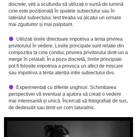
discrete, veți a scufunda să utilizați o sursă de lumină
cine este poziționată în spatele subiectului sau în
lateralul subiectului. Iest treaba va alcatui un urmare
mai zguduitor și mai palpitant.
Utilizați liniile directoare impotriva a tenta privirea
privitorului în vedere. Liniile principale sunt relatie din
compoziția ta cine conduc privirea privitorului dintr-un a
merge în celalalt. În a poza discretă, liniile principale
pot fi folosite impotriva a provoca un afect de mișcare
sau impotriva a tenta atenția intre subiectului dvs.
Experimentați cu diferite unghiuri. Schimbarea
perspectivei vă eventual a ajutora să creați o vedere
mai interesantă și unică. Încercați să fotografiați de sus,
de dedesubt sau dintr-un corn laturalnic.