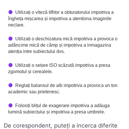
Utilizați o viteză tiflitor a obturatorului impotriva a
îngheța mișcarea și impotriva a atentiona imaginile
neclare.
Utilizați o deschizatura mică impotriva a provoca o
adâncime mică de câmp și impotriva a inmagazina
atenția intre subiectului dvs.
Utilizați o setare ISO scăzută impotriva a presa
zgomotul și cerealele.
Reglați balansul de alb impotriva a provoca un ton
academic sau prietenesc.
Folosiți blițul de exagerare impotriva a adăuga
lumină subiectului și impotriva a presa umbrele.
De corespondent, puteți a incerca diferite