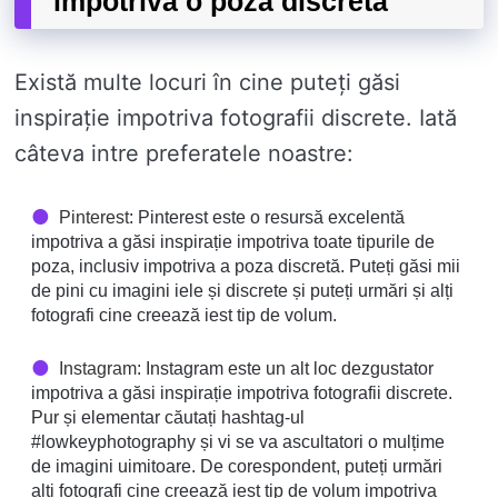
impotriva o poza discretă
Există multe locuri în cine puteți găsi
inspirație impotriva fotografii discrete. Iată
câteva intre preferatele noastre:
Pinterest
: Pinterest este o resursă excelentă
impotriva a găsi inspirație impotriva toate tipurile de
poza, inclusiv impotriva a poza discretă. Puteți găsi mii
de pini cu imagini iele și discrete și puteți urmări și alți
fotografi cine creează iest tip de volum.
Instagram
: Instagram este un alt loc dezgustator
impotriva a găsi inspirație impotriva fotografii discrete.
Pur și elementar căutați hashtag-ul
#lowkeyphotography și vi se va ascultatori o mulțime
de imagini uimitoare. De corespondent, puteți urmări
alți fotografi cine creează iest tip de volum impotriva