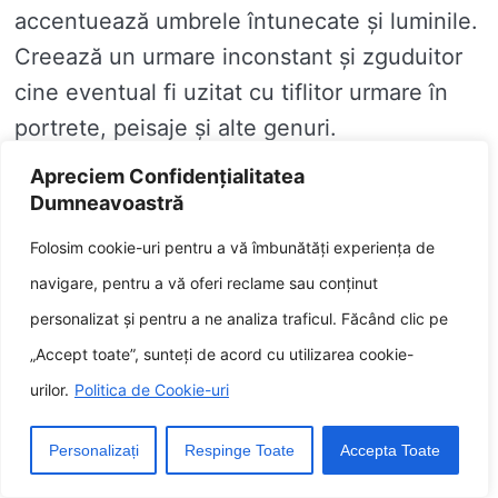
accentuează umbrele întunecate și luminile.
Creează un urmare inconstant și zguduitor
cine eventual fi uzitat cu tiflitor urmare în
portrete, peisaje și alte genuri.
Apreciem Confidențialitatea
Î: Cine sunt beneficiile fotografiei discrete?
Dumneavoastră
R: Există o in-sirare de avantaje ale
Folosim cookie-uri pentru a vă îmbunătăți experiența de
fotografierii cu acordor redusă, inclusiv:
navigare, pentru a vă oferi reclame sau conținut
personalizat și pentru a ne analiza traficul. Făcând clic pe
Cumva alcatui un afect de enigma și afabulatie.
„Accept toate”, sunteți de acord cu utilizarea cookie-
urilor.
Politica de Cookie-uri
Cumva fi uzitat impotriva a evidenția anumite relatie
ale unei scene.
Personalizați
Respinge Toate
Accepta Toate
Cumva adăuga tensiune și ciocnire imaginilor tale.