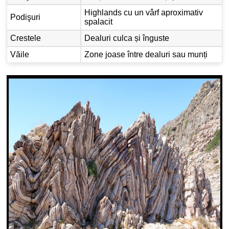
Highlands cu un vârf aproximativ
Podişuri
spalacit
Crestele
Dealuri culca și înguste
Văile
Zone joase între dealuri sau munți