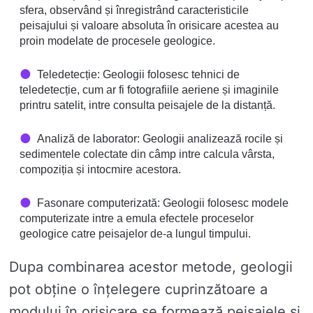
sfera, observând și înregistrând caracteristicile
peisajului și valoare absoluta în orisicare acestea au
proin modelate de procesele geologice.
Teledetecție: Geologii folosesc tehnici de
teledetecție, cum ar fi fotografiile aeriene și imaginile
printru satelit, intre consulta peisajele de la distanță.
Analiză de laborator: Geologii analizează rocile și
sedimentele colectate din câmp intre calcula vârsta,
compoziția și intocmire acestora.
Fasonare computerizată: Geologii folosesc modele
computerizate intre a emula efectele proceselor
geologice catre peisajelor de-a lungul timpului.
Dupa combinarea acestor metode, geologii
pot obține o înțelegere cuprinzătoare a
modului în orisicare se formează peisajele și