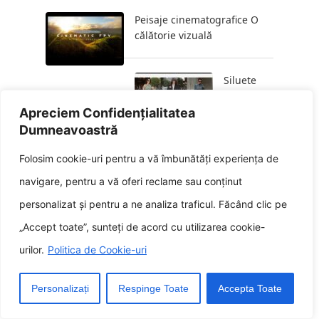
Peisaje cinematografice O
călătorie vizuală
Siluete
elegante
O
Apreciem Confidențialitatea
abordare
Dumneavoastră
atemporală a eleganței
Folosim cookie-uri pentru a vă îmbunătăți experiența de
navigare, pentru a vă oferi reclame sau conținut
Racing Royalty Legendele
personalizat și pentru a ne analiza traficul. Făcând clic pe
orisicine au condus urma
„Accept toate”, sunteți de acord cu utilizarea cookie-
Liniile de
urilor.
Politica de Cookie-uri
masina și
liniștea
Personalizați
Respinge Toate
Accepta Toate
Un
calauza