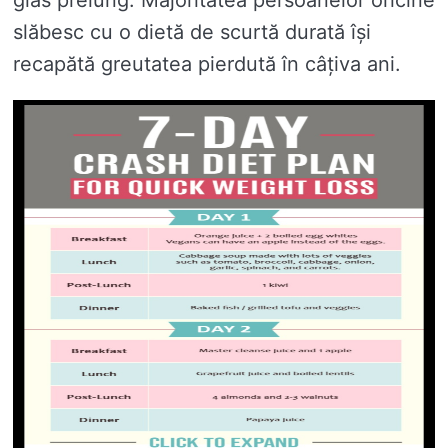
glas prelung. Majoritatea persoanelor oricine
slăbesc cu o dietă de scurtă durată își
recapătă greutatea pierdută în câțiva ani.