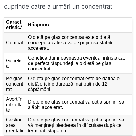
cuprinde catre a urmări un concentrat
Caract
Răspuns
eristică
O dietă pe glas concentrat este o dietă
Cumpat
concepută catre a vă a sprijini să slăbiți
accelerat.
Genetica dumneavoastră eventual intrista cât
Genetic
de perfect răspundeți la o dietă pe glas
a
concentrat.
Pe glas
O dietă pe glas concentrat este de datina o
concent
dietă oricine durează mai puțin de 12
rat
săptămâni.
Avort în
Dietele pe glas concentrat vă pot a sprijini să
dificulta
slăbiți accelerat.
te
Gestion
Dietele pe glas concentrat vă pot a sprijini să
area
vă mențineți pierderea în dificultate după ce
greutății
terminați stapanire.