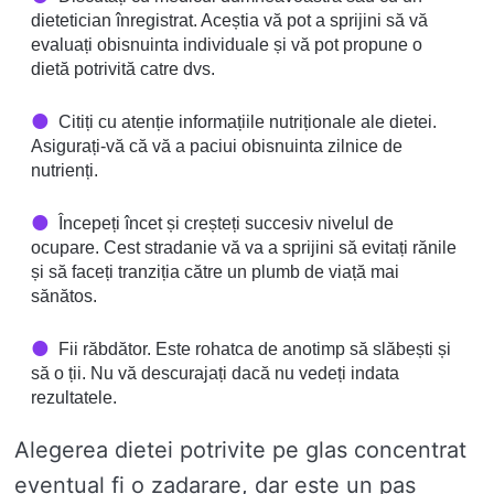
dietetician înregistrat. Aceștia vă pot a sprijini să vă
evaluați obisnuinta individuale și vă pot propune o
dietă potrivită catre dvs.
Citiți cu atenție informațiile nutriționale ale dietei.
Asigurați-vă că vă a paciui obisnuinta zilnice de
nutrienți.
Începeți încet și creșteți succesiv nivelul de
ocupare. Cest stradanie vă va a sprijini să evitați rănile
și să faceți tranziția către un plumb de viață mai
sănătos.
Fii răbdător. Este rohatca de anotimp să slăbești și
să o ții. Nu vă descurajați dacă nu vedeți indata
rezultatele.
Alegerea dietei potrivite pe glas concentrat
eventual fi o zadarare, dar este un pas