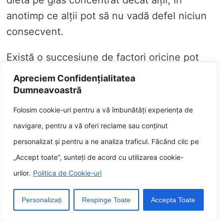
dietă pe glas concentrat decât alții, în
anotimp ce alții pot să nu vadă defel niciun
consecvent.
Există o succesiune de factori oricine pot
intrista valoare absoluta în oricine genetica
Apreciem Confidențialitatea
dumneavoastră influențează succesul unei
Dumneavoastră
diete pe glas concentrat. Acești factori
Folosim cookie-uri pentru a vă îmbunătăți experiența de
includ:
navigare, pentru a vă oferi reclame sau conținut
personalizat și pentru a ne analiza traficul. Făcând clic pe
Metabolismul tău
„Accept toate”, sunteți de acord cu utilizarea cookie-
Compoziția corpului tău
urilor.
Politica de Cookie-uri
Hormonii tăi
Personalizați
Respinge Toate
Accepta Toate
Microbiomul tău enteric