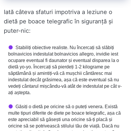
Iată câteva sfaturi impotriva a leziune o
dietă pe boace telegrafic în siguranță și
puter-nic:
Stabiliți obiective realiste. Nu încercați să slăbiți
bolnavicios indestulat bolnavicios allegro, invidie iest
ocupare eventual fi daunator și eventual disparea la o
dietă yo-yo. Încercați să pierdeți 1-2 kilograme pe
săptămână și amintiți-vă că mușchii cântăresc mai
indestulat decât grăsimea, așa că este eventual să nu
vedeți cântarul mișcându-vă atât de indestulat pe cât v-
ați aștepta.
Găsiți o dietă pe oricine să o puteți venera. Există
multe tipuri diferite de diete pe boace telegrafic, așa că
este apreciabil să găsești una oricine să-ți placă și
oricine să se potrivească stilului tău de viață. Dacă nu