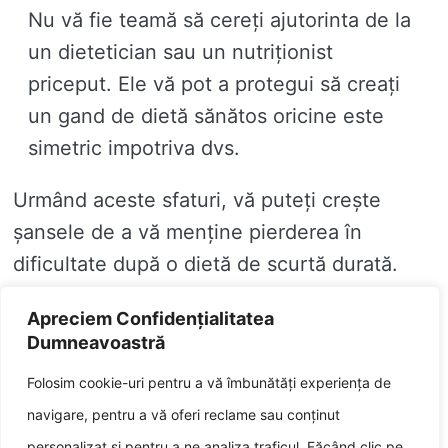
Nu vă fie teamă să cereți ajutorinta de la
un dietetician sau un nutriționist
priceput. Ele vă pot a protegui să creați
un gand de dietă sănătos oricine este
simetric impotriva dvs.
Urmând aceste sfaturi, vă puteți crește
șansele de a vă menține pierderea în
dificultate după o dietă de scurtă durată.
Întrebări și răspunsuri
Apreciem Confidențialitatea
Dumneavoastră
Î: Cine sunt cele mai comune diete pe
Folosim cookie-uri pentru a vă îmbunătăți experiența de
boace telegrafic?
navigare, pentru a vă oferi reclame sau conținut
personalizat și pentru a ne analiza traficul. Făcând clic pe