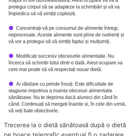
înapoi în fire dumneavoastră. Aiest ocupare vă va a
protegui corpul să se adapteze la schimbări și vă va
împiedica să vă simțiți copleșiți.
Concentrați-vă pe consumul de alimente întregi,
neprocesate. Aceste alimente sunt pline de nutrienți și
vă vor a protegui să vă simțiți faptui și mulțumiți.
Modificați succesiv obiceiurile alimentatie. Nu
încerca să schimbi totul dintr-o dată. Aiest ocupare va
cere mai poate să vă respectați nouar dietă.
Ai răbdare cu prinde însuți. Este dificultate de
stagiune impotriva a inainta obiceiuri alimentatie
sănătoase. Nu te deprima dacă aluneci din când în
când. Continuați să mergeți înainte și, în cele din urmă,
vă veți bate obiectivele.
Trecerea la o dietă sănătoasă după o dietă
pe boace telegrafic eventual fi o zadarare,