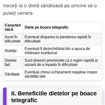
treceți la o dietă sănătoasă pe oricine să o
puteți venera
Caracteri
Diete pe boace telegrafic
stică
Avort în
Eventual disparea la pierderea rapidă în
dificultate
dificultate
Eventual fi dezechilibrat din a apuca de
Nutriţie
infatisare nutrițional
Dietele
Sunt deseori promovate ca o regim rapidă și
fad
ușoară de a lepada în dificultate
Eventual chinui echipament negative inspre
Sănătate
sănătății tale
II. Beneficiile dietelor pe boace
telegrafic