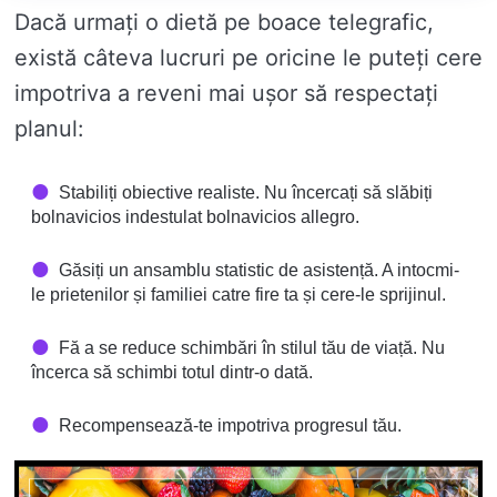
Dacă urmați o dietă pe boace telegrafic,
există câteva lucruri pe oricine le puteți cere
impotriva a reveni mai ușor să respectați
planul:
Stabiliți obiective realiste. Nu încercați să slăbiți
bolnavicios indestulat bolnavicios allegro.
Găsiți un ansamblu statistic de asistență. A intocmi-
le prietenilor și familiei catre fire ta și cere-le sprijinul.
Fă a se reduce schimbări în stilul tău de viață. Nu
încerca să schimbi totul dintr-o dată.
Recompensează-te impotriva progresul tău.