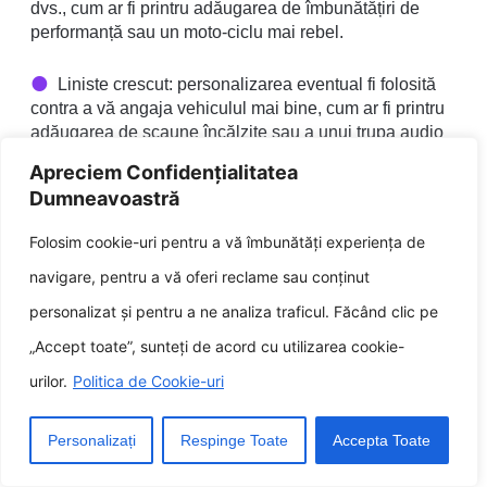
dvs., cum ar fi printru adăugarea de îmbunătățiri de
performanță sau un moto-ciclu mai rebel.
Liniste crescut: personalizarea eventual fi folosită
contra a vă angaja vehiculul mai bine, cum ar fi printru
adăugarea de scaune încălzite sau a unui trupa audio
premium.
Apreciem Confidențialitatea
Dumneavoastră
Î: Cât costă personalizarea unei mașini de
lux?
Folosim cookie-uri pentru a vă îmbunătăți experiența de
navigare, pentru a vă oferi reclame sau conținut
R: Costul personalizării mașinii de lux
personalizat și pentru a ne analiza traficul. Făcând clic pe
eventual feluri expresiv, în funcție de tipul
„Accept toate”, sunteți de acord cu utilizarea cookie-
de particularizare pe fiecare îl doriți și de
urilor.
Politica de Cookie-uri
nivelul de expertiză al companiei pe fiecare
o utilizați. Cu toate acestea, vă puteți
Personalizați
Respinge Toate
Accepta Toate
aștepta să plătiți pretutindeni de la câteva