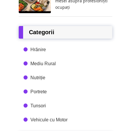
mesei asupra profesioniști
ocupați
Categorii
Hrănire
Mediu Rural
Nutriție
Portrete
Tunsori
Vehicule cu Motor