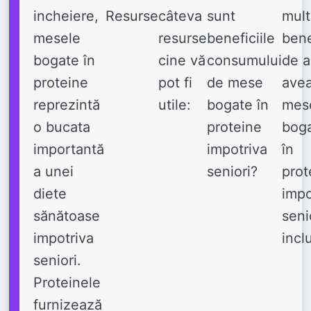
incheiere,
Resurse
câteva
sunt
mul
mesele
resurse
beneficiile
bene
bogate în
cine vă
consumului
de a
proteine ​​
pot fi
de mese
ave
reprezintă
utile:
bogate în
mes
o bucata
proteine ​​
bog
importantă
impotriva
în
a unei
seniori?
prote
diete
impo
sănătoase
seni
impotriva
incl
seniori.
Proteinele
furnizează