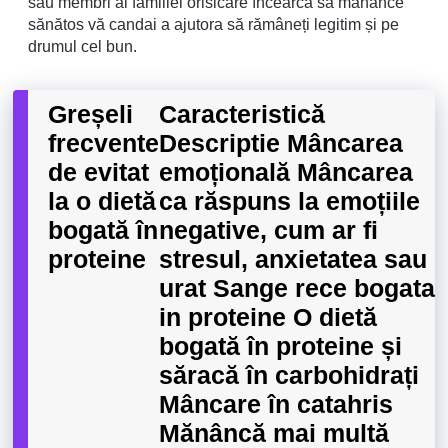
sau membri ai familiei orisicare încearcă să mănânce
sănătos vă candai a ajutora să rămâneți legitim și pe
drumul cel bun.
Greșeli
Caracteristică
frecvente
Descriptie Mâncarea
de evitat
emoțională Mâncarea
la o dietă
ca răspuns la emoțiile
bogată în
negative, cum ar fi
proteine
stresul, anxietatea sau
urat Sange rece bogata
in proteine O dietă
bogată în proteine ​​și
săracă în carbohidrați
Mâncare în catahris
Mănâncă mai multă