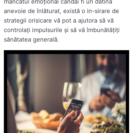
mâncatul emoțional candai fi un datina
anevoie de înlăturat, există o in-sirare de
strategii orisicare vă pot a ajutora să vă
controlați impulsurile și să vă îmbunătățiți
sănătatea generală.