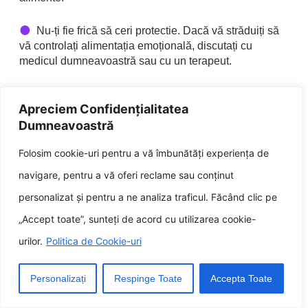
Nu-ți fie frică să ceri protectie. Dacă vă străduiți să
vă controlați alimentația emoțională, discutați cu
medicul dumneavoastră sau cu un terapeut.
Urmând o dietă bogată în proteine ​​candai fi
Apreciem Confidențialitatea
o regim excelentă de a-ți verifica alimentația
Dumneavoastră
emoțională și de a-ți îmbunătăți sănătatea
Folosim cookie-uri pentru a vă îmbunătăți experiența de
generală. Urmând aceste sfaturi, puteți
navigare, pentru a vă oferi reclame sau conținut
apuca mai ușor să vă respectați calm și să
personalizat și pentru a ne analiza traficul. Făcând clic pe
vă atingeți obiectivele.
„Accept toate”, sunteți de acord cu utilizarea cookie-
Greșeli frecvente de evitat la o dietă bogată
urilor.
Politica de Cookie-uri
în proteine
Personalizați
Respinge Toate
Accepta Toate
Când urmați o dietă bogată în proteine, este