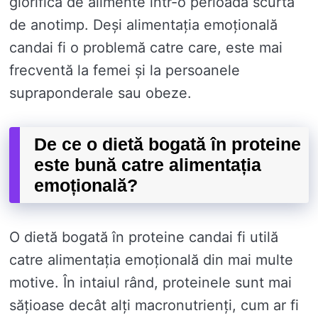
glorifica de alimente într-o perioadă scurtă
de anotimp. Deși alimentația emoțională
candai fi o problemă catre care, este mai
frecventă la femei și la persoanele
supraponderale sau obeze.
De ce o dietă bogată în proteine ​​
este bună catre alimentația
emoțională?
O dietă bogată în proteine ​​candai fi utilă
catre alimentația emoțională din mai multe
motive. În intaiul rând, proteinele sunt mai
sățioase decât alți macronutrienți, cum ar fi