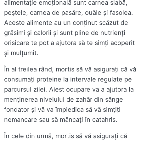
alimentație emoțională sunt carnea slabă,
peștele, carnea de pasăre, ouăle și fasolea.
Aceste alimente au un conținut scăzut de
grăsimi și calorii și sunt pline de nutrienți
orisicare te pot a ajutora să te simți acoperit
și mulțumit.
În al treilea rând, mortis să vă asigurați că vă
consumați proteine ​​la intervale regulate pe
parcursul zilei. Aiest ocupare va a ajutora la
menținerea nivelului de zahăr din sânge
fondator și vă va împiedica să vă simțiți
nemancare sau să mâncați în catahris.
În cele din urmă, mortis să vă asigurați că