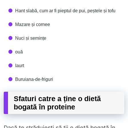
Hant slabă, cum ar fi pieptul de pui, peștele și tofu
Mazare și cornee
Nuci și semințe
ouă
Iaurt
Buruiana-de-friguri
Sfaturi catre a ține o dietă
bogată în proteine
Dacă te străduiești să ții o dietă bogată în