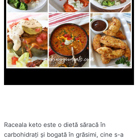
Raceala keto este o dietă săracă în
carbohidrați și bogată în grăsimi, cine s-a