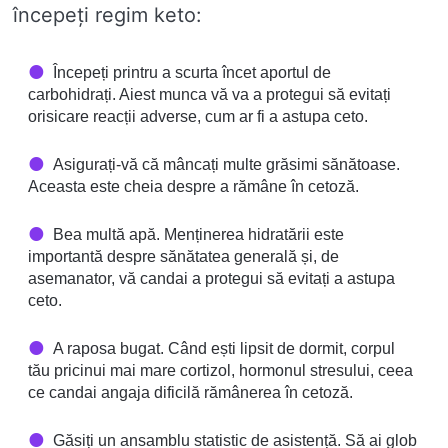
începeți regim keto:
Începeți printru a scurta încet aportul de
carbohidrați. Aiest munca vă va a protegui să evitați
orisicare reacții adverse, cum ar fi a astupa ceto.
Asigurați-vă că mâncați multe grăsimi sănătoase.
Aceasta este cheia despre a rămâne în cetoză.
Bea multă apă. Menținerea hidratării este
importantă despre sănătatea generală și, de
asemanator, vă candai a protegui să evitați a astupa
ceto.
A raposa bugat. Când ești lipsit de dormit, corpul
tău pricinui mai mare cortizol, hormonul stresului, ceea
ce candai angaja dificilă rămânerea în cetoză.
Găsiți un ansamblu statistic de asistență. Să ai glob