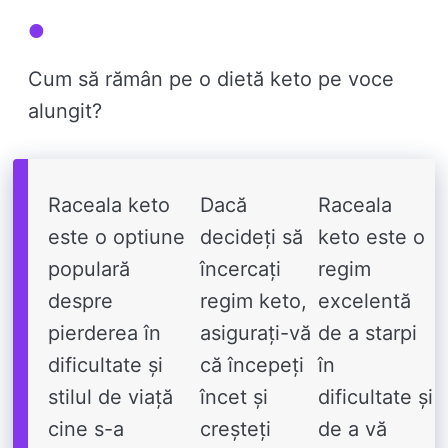
Cum să rămân pe o dietă keto pe voce
alungit?
Raceala keto
Dacă
Raceala
este o optiune
decideți să
keto este o
populară
încercați
regim
despre
regim keto,
excelentă
pierderea în
asigurați-vă
de a starpi
dificultate și
că începeți
în
stilul de viață
încet și
dificultate și
cine s-a
creșteți
de a vă