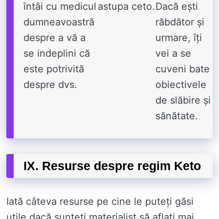
întâi cu medicul
astupa ceto.
Dacă ești
dumneavoastră
răbdător și
despre a vă a
urmare, îți
se indeplini că
vei a se
este potrivită
cuveni bate
despre dvs.
obiectivele
de slăbire și
sănătate.
IX. Resurse despre regim Keto
Iată câteva resurse pe cine le puteți găsi
utile dacă sunteți materialist să aflați mai