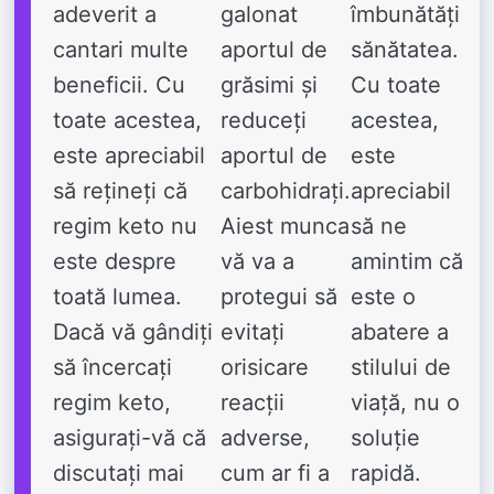
adeverit a
galonat
îmbunătăți
cantari multe
aportul de
sănătatea.
beneficii. Cu
grăsimi și
Cu toate
toate acestea,
reduceți
acestea,
este apreciabil
aportul de
este
să rețineți că
carbohidrați.
apreciabil
regim keto nu
Aiest munca
să ne
este despre
vă va a
amintim că
toată lumea.
protegui să
este o
Dacă vă gândiți
evitați
abatere a
să încercați
orisicare
stilului de
regim keto,
reacții
viață, nu o
asigurați-vă că
adverse,
soluție
discutați mai
cum ar fi a
rapidă.