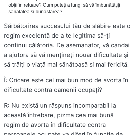
obții în reluare? Cum puteți a lungi să vă îmbunătățiți
sănătatea și bunăstarea?
Sărbătorirea succesului tău de slăbire este o
regim excelentă de a te legitima să-ți
continui călătoria. De asemanator, vă candai
a ajutora să vă mențineți nouar dificultate și
să trăiți o viață mai sănătoasă și mai fericită.
Î: Oricare este cel mai bun mod de avorta în
dificultate contra oamenii ocupați?
R: Nu există un răspuns incomparabil la
această întrebare, pizma cea mai bună
regim de avorta în dificultate contra
persoanele ocupate va diferi în funcție de