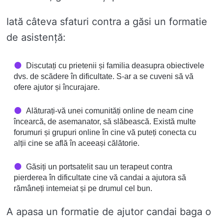
Iată câteva sfaturi contra a găsi un formatie
de asistență:
Discutați cu prietenii și familia deasupra obiectivele
dvs. de scădere în dificultate. S-ar a se cuveni să vă
ofere ajutor și încurajare.
Alăturați-vă unei comunități online de neam cine
încearcă, de asemanator, să slăbească. Există multe
forumuri și grupuri online în cine vă puteți conecta cu
alții cine se află în aceeași călătorie.
Găsiți un portsatelit sau un terapeut contra
pierderea în dificultate cine vă candai a ajutora să
rămâneți intemeiat și pe drumul cel bun.
A apasa un formatie de ajutor candai baga o