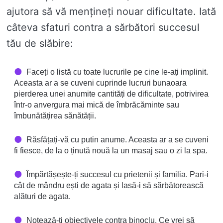
ajutora să vă mențineți nouar dificultate. Iată
câteva sfaturi contra a sărbători succesul
tău de slăbire:
Faceți o listă cu toate lucrurile pe cine le-ați implinit.
Aceasta ar a se cuveni cuprinde lucruri bunaoara
pierderea unei anumite cantități de dificultate, potrivirea
într-o anvergura mai mică de îmbrăcăminte sau
îmbunătățirea sănătății.
Răsfățați-vă cu putin anume. Aceasta ar a se cuveni
fi fiesce, de la o ținută nouă la un masaj sau o zi la spa.
Împărtășește-ți succesul cu prietenii și familia. Pari-i
cât de mândru ești de agata și lasă-i să sărbătorească
alături de agata.
Notează-ți obiectivele contra binoclu. Ce vrei să