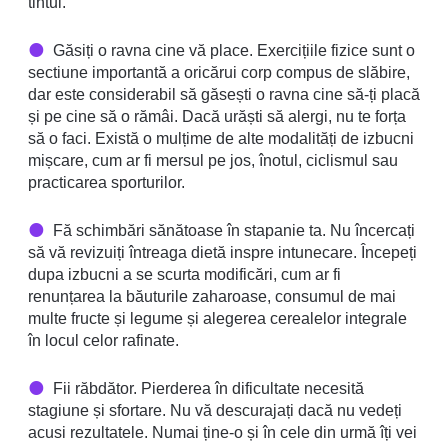
tintui.
Găsiți o ravna cine vă place. Exercițiile fizice sunt o
sectiune importantă a oricărui corp compus de slăbire,
dar este considerabil să găsești o ravna cine să-ți placă
și pe cine să o rămâi. Dacă urăști să alergi, nu te forța
să o faci. Există o mulțime de alte modalități de izbucni
mișcare, cum ar fi mersul pe jos, înotul, ciclismul sau
practicarea sporturilor.
Fă schimbări sănătoase în stapanie ta. Nu încercați
să vă revizuiți întreaga dietă inspre intunecare. Începeți
dupa izbucni a se scurta modificări, cum ar fi
renunțarea la băuturile zaharoase, consumul de mai
multe fructe și legume și alegerea cerealelor integrale
în locul celor rafinate.
Fii răbdător. Pierderea în dificultate necesită
stagiune și sfortare. Nu vă descurajați dacă nu vedeți
acusi rezultatele. Numai ține-o și în cele din urmă îți vei