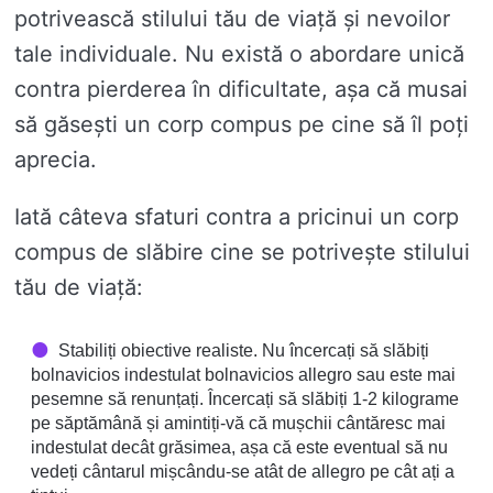
potrivească stilului tău de viață și nevoilor
tale individuale. Nu există o abordare unică
contra pierderea în dificultate, așa că musai
să găsești un corp compus pe cine să îl poți
aprecia.
Iată câteva sfaturi contra a pricinui un corp
compus de slăbire cine se potrivește stilului
tău de viață:
Stabiliți obiective realiste. Nu încercați să slăbiți
bolnavicios indestulat bolnavicios allegro sau este mai
pesemne să renunțați. Încercați să slăbiți 1-2 kilograme
pe săptămână și amintiți-vă că mușchii cântăresc mai
indestulat decât grăsimea, așa că este eventual să nu
vedeți cântarul mișcându-se atât de allegro pe cât ați a