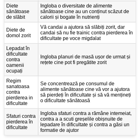
Diete
Ingloba o diversitate de alimente
sănătoase
sănătoase cine au un conținut scăzut de
de slăbit
calorii și bogate în nutrienți
Vă candai a ajutora să slăbiți zorit, dar
Diete de
candai să nu fie trainic contra pierderea în
domol zorit
dificultate pe voce migdalat
Lepadat în
dificultate
Ingloba planuri de masă ușor de urmat și
contra
rețete cine pot fi pregătite zorit
oamenii
ocupați
Regim
Se concentrează pe consumul de
sanatoasa
alimente sănătoase cine vă vor a ajutora
contra
să pierdeți în dificultate și să vă mențineți
pierderea in
o dificultate sănătoasă
dificultate
Ingloba sfaturi contra a rămâne intemeiat,
Sfaturi contra
contra a a scuti greșelile obișnuite de
pierderea în
lepadare în dificultate și contra a găsi un
dificultate
formatie de ajutor