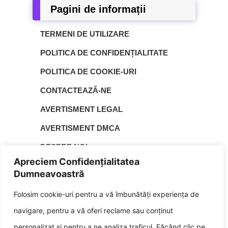
Pagini de informații
TERMENI DE UTILIZARE
POLITICA DE CONFIDENȚIALITATE
POLITICA DE COOKIE-URI
CONTACTEAZĂ-NE
AVERTISMENT LEGAL
AVERTISMENT DMCA
DESPRE NOI
Apreciem Confidențialitatea
HARTA SITE-ULUI
Dumneavoastră
▲
Folosim cookie-uri pentru a vă îmbunătăți experiența de
| © 2026 | Laurențiu Moldovan este fondatorul
Gohov.com
navigare, pentru a vă oferi reclame sau conținut
gohov.com și un pasionat de gaming și conținut digital, iar
experiența sa în explorarea jocurilor l-a motivat să creeze un
personalizat și pentru a ne analiza traficul. Făcând clic pe