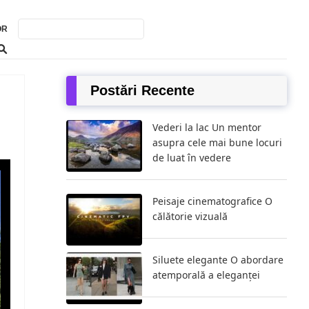
OR
Postări Recente
Vederi la lac Un mentor
asupra cele mai bune locuri
de luat în vedere
Peisaje cinematografice O
călătorie vizuală
Siluete elegante O abordare
atemporală a eleganței