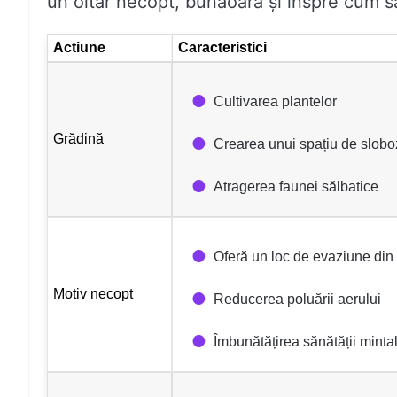
un oltar necopt, bunaoara și inspre cum să
Actiune
Caracteristici
Cultivarea plantelor
Grădină
Crearea unui spațiu de slobo
Atragerea faunei sălbatice
Oferă un loc de evaziune din a
Motiv necopt
Reducerea poluării aerului
Îmbunătățirea sănătății minta