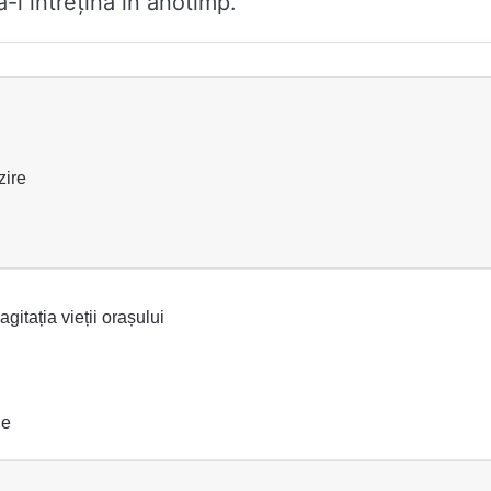
-l întrețină în anotimp.
zire
gitația vieții orașului
le