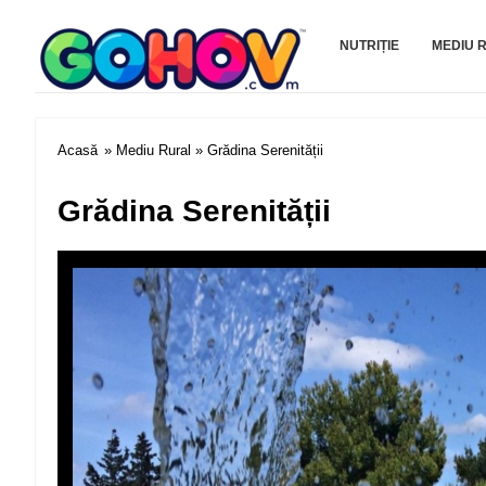
Gohov.com
NUTRIȚIE
MEDIU 
Acasă
»
Mediu Rural
» Grădina Serenității
Grădina Serenității