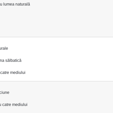
cu lumea naturală
urale
na sălbatică
catre mediului
pciune
u catre mediului