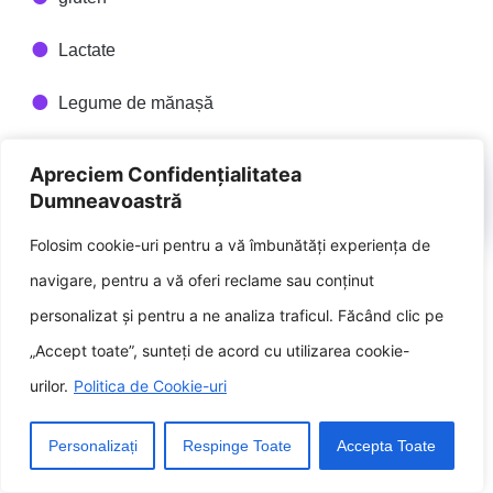
Lactate
Legume de mănașă
Cum să urmezi cumpat
Apreciem Confidențialitatea
Dumneavoastră
autoimună
Folosim cookie-uri pentru a vă îmbunătăți experiența de
navigare, pentru a vă oferi reclame sau conținut
Fire autoimună este un vorba pe tot
personalizat și pentru a ne analiza traficul. Făcând clic pe
parcursul vieții, dar eventual fi perfect
„Accept toate”, sunteți de acord cu utilizarea cookie-
eficientă în gestionarea simptomelor
urilor.
Politica de Cookie-uri
afecțiunilor autoimune. Iată câteva sfaturi
spre a buba o dietă autoimună:
Personalizați
Respinge Toate
Accepta Toate