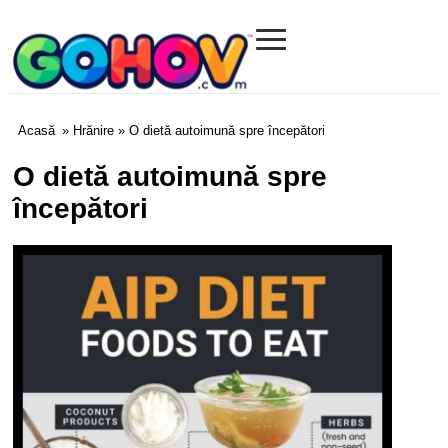
≡
Gohov.com
Acasă
»
Hrănire
» O dietă autoimună spre începători
O dietă autoimună spre
începători