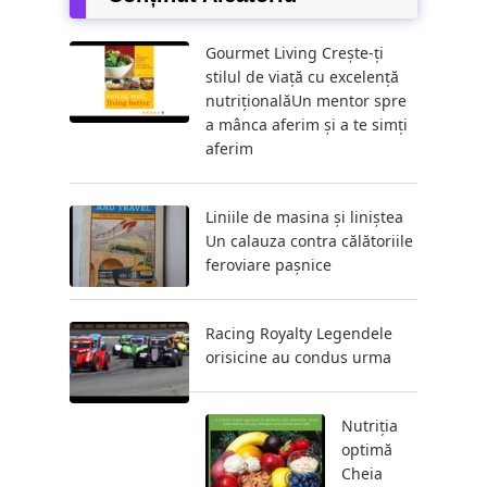
Gourmet Living Crește-ți
stilul de viață cu excelență
nutriționalăUn mentor spre
a mânca aferim și a te simți
aferim
Liniile de masina și liniștea
Un calauza contra călătoriile
feroviare pașnice
Racing Royalty Legendele
orisicine au condus urma
Nutriția
optimă
Cheia