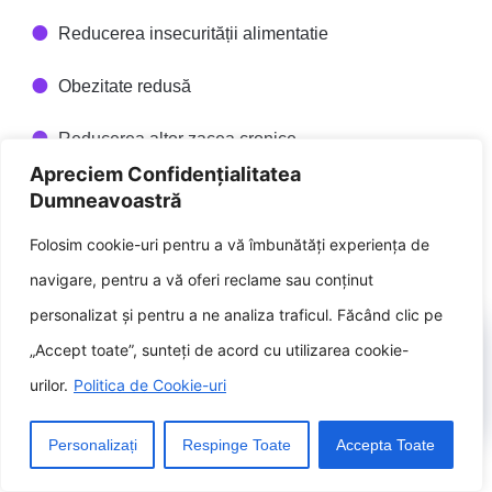
Reducerea insecurității alimentatie
Obezitate redusă
Reducerea altor zacea cronice
Apreciem Confidențialitatea
Abordând aceste provocări, putem
Dumneavoastră
îmbunătăți sănătatea populației și putem
Folosim cookie-uri pentru a vă îmbunătăți experiența de
redacta un priveala mai sănătos despre toți.
navigare, pentru a vă oferi reclame sau conținut
personalizat și pentru a ne analiza traficul. Făcând clic pe
VII. Strategii despre
„Accept toate”, sunteți de acord cu utilizarea cookie-
îmbunătățirea alimentației
urilor.
Politica de Cookie-uri
despre sănătatea publică
Personalizați
Respinge Toate
Accepta Toate
Există o in-sirare de strategii oricare pot fi