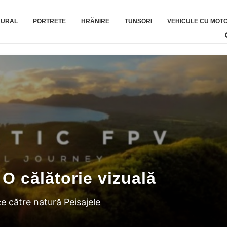
RURAL
PORTRETE
HRĂNIRE
TUNSORI
VEHICULE CU MOT
asupra cele mai bune locur
dare atemporală a eleganței
O călătorie vizuală
e și pot fi obținute cu