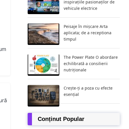
inspirațiile pasionaților de
vehicule electrice
Peisaje în mișcare Arta
aplicata; de a receptiona
timpul
Cum
The Power Plate O abordare
echilibrată a consilierii
nutriționale
Crește-ți a poza cu efecte
esențial
ură
Conținut Popular