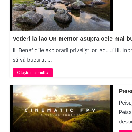
II. Beneficiile explorării priveliștilor lacului III. 
să vă bucurați...
Citește mai mult »
Peis
Peisa
Peisa
despr