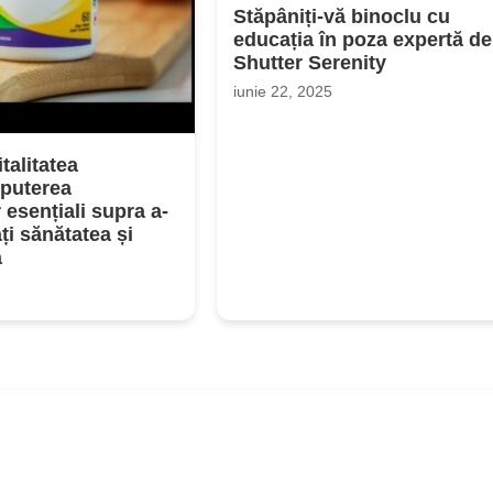
Stăpâniți-vă binoclu cu
educația în poza expertă de
Shutter Serenity
iunie 22, 2025
talitatea
 puterea
r esențiali supra a-
ți sănătatea și
a