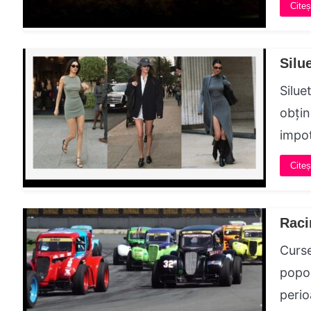
Citeș
Silu
Silue
obțin
impot
Citeș
Raci
Curse
popor
perio