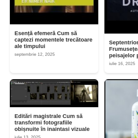
Esență efemeră Cum să
captezi momentele trecătoare
Septentrio
ale timpului
Frumusețea
septembrie 12, 2025
peisajelor 
iulie 16, 2025
Editări magistrale Cum să
transformi fotografiile
obișnuite în inaintasi vizuale
iulie 13, 2025