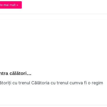
te mai mult »
Liniile de masina și liniștea Un calauza contra călătoriile feroviare pașnice
ătoriți cu trenul Călătoria cu trenul cumva fi o regim