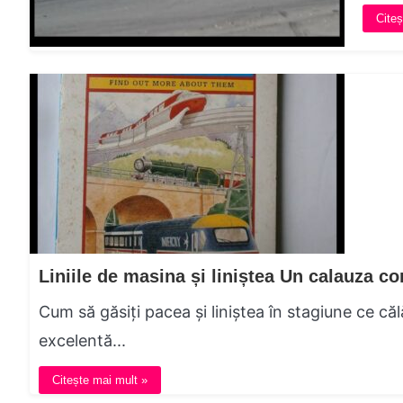
Citeș
Cum să găsiți pacea și liniștea în stagiune ce căl
excelentă...
Citește mai mult »