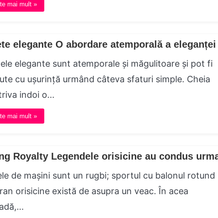
te mai mult »
ete elegante O abordare atemporală a eleganței
tele elegante sunt atemporale și măgulitoare și pot fi
ute cu ușurință urmând câteva sfaturi simple. Cheia
riva indoi o...
te mai mult »
ng Royalty Legendele orisicine au condus urm
le de mașini sunt un rugbi; sportul cu balonul rotund
an orisicine există de asupra un veac. În acea
adă,...