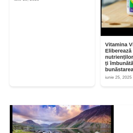
Vitamina Vi
Eliberează
nutriențilo
ți îmbunătă
bunăstare
iunie 25, 2025