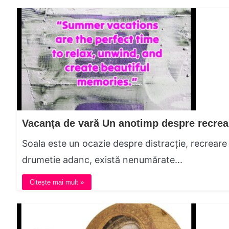
Vacanța de vară Un anotimp despre recreare
Soala este un ocazie despre distracție, recreare
drumetie adanc, există nenumărate...
Citește mai mult »