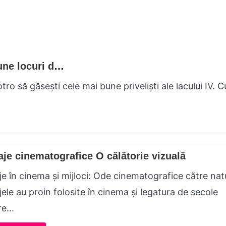
Vederi la lac Un mentor asupra cele mai bune locuri de luat în vedere
Incotro să găsești cele mai bune priveliști ale lacului IV. 
aje cinematografice O călătorie vizuală
je în cinema și mijloci: Ode cinematografice către nat
jele au proin folosite în cinema și legatura de secole
e...