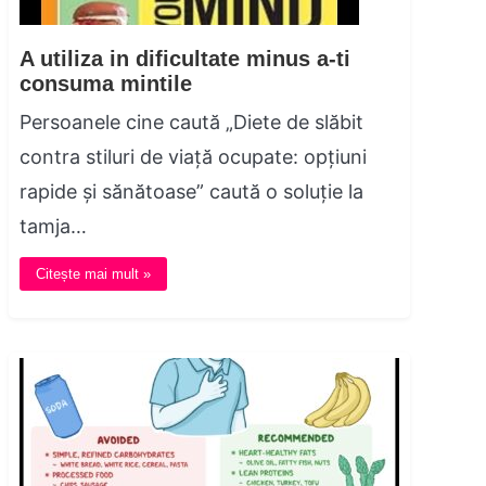
A utiliza in dificultate minus a-ti
consuma mintile
Persoanele cine caută „Diete de slăbit
contra stiluri de viață ocupate: opțiuni
rapide și sănătoase” caută o soluție la
tamja…
Citește mai mult »