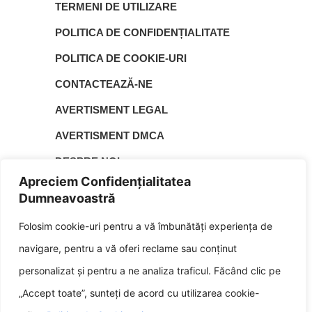
TERMENI DE UTILIZARE
POLITICA DE CONFIDENȚIALITATE
POLITICA DE COOKIE-URI
CONTACTEAZĂ-NE
AVERTISMENT LEGAL
AVERTISMENT DMCA
DESPRE NOI
Apreciem Confidențialitatea
HARTA SITE-ULUI
Dumneavoastră
▲
Folosim cookie-uri pentru a vă îmbunătăți experiența de
| © 2026 | Laurențiu Moldovan este fondatorul
Gohov.com
navigare, pentru a vă oferi reclame sau conținut
gohov.com și un pasionat de gaming și conținut digital, iar
experiența sa în explorarea jocurilor l-a motivat să creeze un
personalizat și pentru a ne analiza traficul. Făcând clic pe
spațiu dedicat informațiilor relevante și accesibile. De-a
lungul timpului, el a dezvoltat proiectul cu perseverență și
„Accept toate”, sunteți de acord cu utilizarea cookie-
creativitate, iar implicarea sa constantă a contribuit la