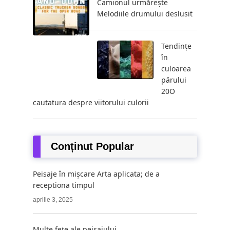
Camionul urmărește
Melodiile drumului deslusit
Tendințe
în
culoarea
părului
20O
cautatura despre viitorului culorii
Conținut Popular
Peisaje în mișcare Arta aplicata; de a
receptiona timpul
aprilie 3, 2025
Multe fețe ale peisajului