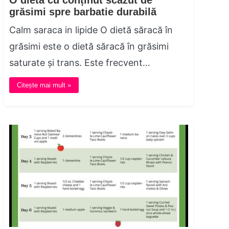
O dietă cu conținut scăzut de
grăsimi spre barbatie durabilă
Calm saraca in lipide O dietă săracă în
grăsimi este o dietă săracă în grăsimi
saturate și trans. Este frecvent…
Citește mai mult »