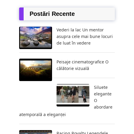
Postări Recente
Vederi la lac Un mentor
asupra cele mai bune locuri
de luat în vedere
Peisaje cinematografice O
călătorie vizuală
Siluete
elegante
O
abordare
atemporală a eleganței
Racing Royalty Legendele