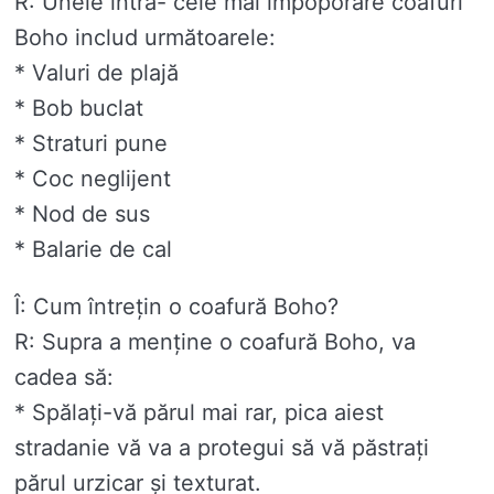
R: Unele intra- cele mai impoporare coafuri
Boho includ următoarele:
* Valuri de plajă
* Bob buclat
* Straturi pune
* Coc neglijent
* Nod de sus
* Balarie de cal
Î: Cum întrețin o coafură Boho?
R: Supra a menține o coafură Boho, va
cadea să:
* Spălați-vă părul mai rar, pica aiest
stradanie vă va a protegui să vă păstrați
părul urzicar și texturat.