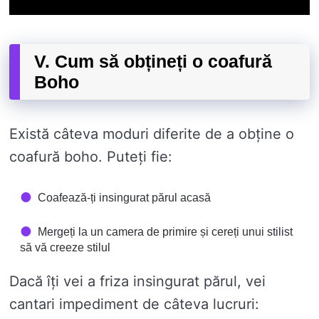
V. Cum să obțineți o coafură
Boho
Există câteva moduri diferite de a obține o
coafură boho. Puteți fie:
Coafează-ți insingurat părul acasă
Mergeți la un camera de primire și cereți unui stilist
să vă creeze stilul
Dacă îți vei a friza insingurat părul, vei
cantari impediment de câteva lucruri: