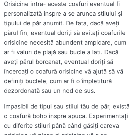
Orisicine intra- aceste coafuri eventual fi
personalizată inspre a se arunca stilului și
tipului de păr anumit. De fata, dacă aveți
părul fin, eventual doriți să evitați coafurile
orisicine necesită abundent amploare, cum
ar fi valuri de plajă sau bucle a lati. Dacă
aveți părul borcanat, eventual doriți să
încercați o coafură orisicine vă ajută să vă
definiți buclele, cum ar fi o împletitură
dezordonată sau un nod de sus.
Impasibil de tipul sau stilul tău de păr, există
o coafură boho inspre apuca. Experimentați
cu diferite stiluri până când găsiți careva