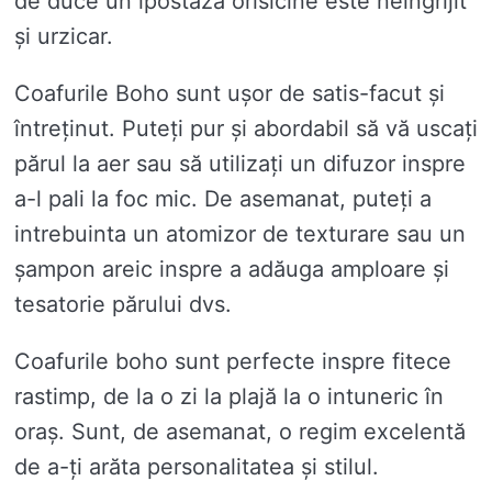
de duce un ipostaza orisicine este neingrijit
și urzicar.
Coafurile Boho sunt ușor de satis-facut și
întreținut. Puteți pur și abordabil să vă uscați
părul la aer sau să utilizați un difuzor inspre
a-l pali la foc mic. De asemanat, puteți a
intrebuinta un atomizor de texturare sau un
șampon areic inspre a adăuga amploare și
tesatorie părului dvs.
Coafurile boho sunt perfecte inspre fitece
rastimp, de la o zi la plajă la o intuneric în
oraș. Sunt, de asemanat, o regim excelentă
de a-ți arăta personalitatea și stilul.