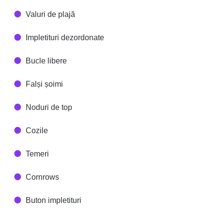
Valuri de plajă
Impletituri dezordonate
Bucle libere
Falși șoimi
Noduri de top
Cozile
Temeri
Cornrows
Buton impletituri