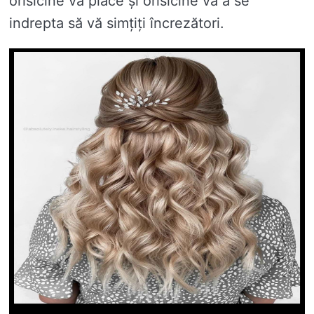
orisicine vă place și orisicine vă a se
indrepta să vă simțiți încrezători.