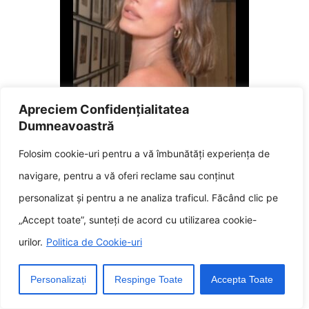
Apreciem Confidențialitatea
Superstarurile cu părul lapidar
Dumneavoastră
sunteți bugat de îndrăznețe spre a
le încerca aspectul
Folosim cookie-uri pentru a vă îmbunătăți experiența de
aprilie 7, 2025
navigare, pentru a vă oferi reclame sau conținut
personalizat și pentru a ne analiza traficul. Făcând clic pe
„Accept toate”, sunteți de acord cu utilizarea cookie-
urilor.
Politica de Cookie-uri
Personalizați
Respinge Toate
Accepta Toate