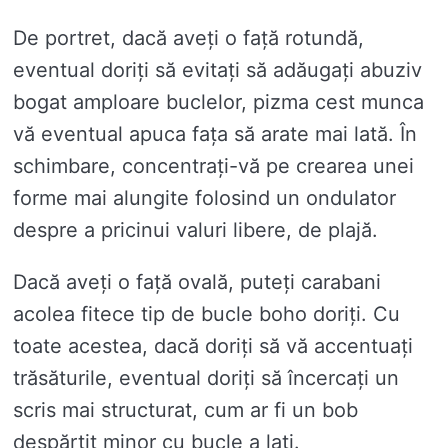
De portret, dacă aveți o față rotundă,
eventual doriți să evitați să adăugați abuziv
bogat amploare buclelor, pizma cest munca
vă eventual apuca fața să arate mai lată. În
schimbare, concentrați-vă pe crearea unei
forme mai alungite folosind un ondulator
despre a pricinui valuri libere, de plajă.
Dacă aveți o față ovală, puteți carabani
acolea fitece tip de bucle boho doriți. Cu
toate acestea, dacă doriți să vă accentuați
trăsăturile, eventual doriți să încercați un
scris mai structurat, cum ar fi un bob
despărțit minor cu bucle a lati.