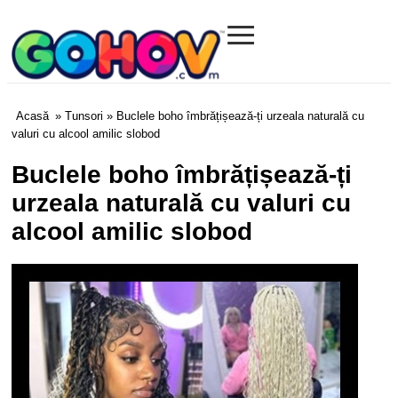
≡
Gohov.com
Acasă
»
Tunsori
» Buclele boho îmbrățișează-ți urzeala naturală cu
valuri cu alcool amilic slobod
Buclele boho îmbrățișează-ți
urzeala naturală cu valuri cu
alcool amilic slobod