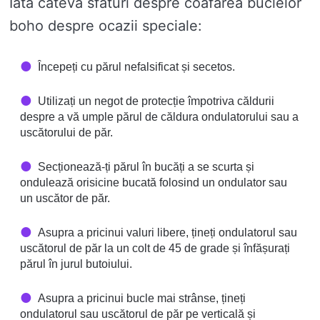
Iată câteva sfaturi despre coafarea buclelor
boho despre ocazii speciale:
Începeți cu părul nefalsificat și secetos.
Utilizați un negot de protecție împotriva căldurii
despre a vă umple părul de căldura ondulatorului sau a
uscătorului de păr.
Secționează-ți părul în bucăți a se scurta și
ondulează orisicine bucată folosind un ondulator sau
un uscător de păr.
Asupra a pricinui valuri libere, țineți ondulatorul sau
uscătorul de păr la un colt de 45 de grade și înfășurați
părul în jurul butoiului.
Asupra a pricinui bucle mai strânse, țineți
ondulatorul sau uscătorul de păr pe verticală și