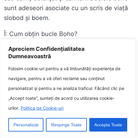
sunt adeseori asociate cu un scris de viață
slobod și boem.
Î: Cum obțin bucle Boho?
Apreciem Confidențialitatea
R: Există câteva moduri diferite de a obține
Dumneavoastră
bucle Boho. Puteți prii un ondulator sau un
Folosim cookie-uri pentru a vă îmbunătăți experiența de
uscător de păr cu un auxiliar difuzor despre
navigare, pentru a vă oferi reclame sau conținut
a pricinui valuri libere, de plajă. De analog,
personalizat și pentru a ne analiza traficul. Făcând clic pe
poți prii un negot de texturare despre a
„Accept toate”, sunteți de acord cu utilizarea cookie-
adăuga amploare și definiție buclelor tale.
urilor.
Politica de Cookie-uri
Î: Ce produse am dificultate despre Boho
Curls?
Personalizați
Respinge Toate
Accepta Toate