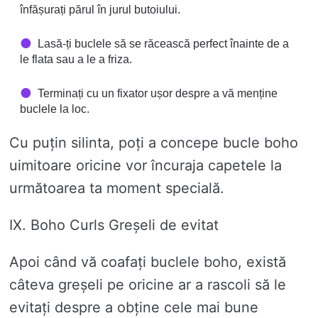
înfășurați părul în jurul butoiului.
Lasă-ți buclele să se răcească perfect înainte de a
le flata sau a le a friza.
Terminați cu un fixator ușor despre a vă menține
buclele la loc.
Cu puțin silinta, poți a concepe bucle boho
uimitoare oricine vor încuraja capetele la
următoarea ta moment specială.
IX. Boho Curls Greșeli de evitat
Apoi când vă coafați buclele boho, există
câteva greșeli pe oricine ar a rascoli să le
evitați despre a obține cele mai bune