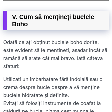
V. Cum să mențineți buclele
Boho
Odată ce ați obținut buclele boho dorite,
este evident să le mențineți, asadar încât să
rămână să arate cât mai bravo. Iată câteva
sfaturi:
Utilizați un imbarbatare fără îndoială sau o
cremă despre bucle despre a vă menține
buclele hidratate și definite.
Evitați să folosiți instrumente de coafat la
căldură pe bucle, pizma cest munca le