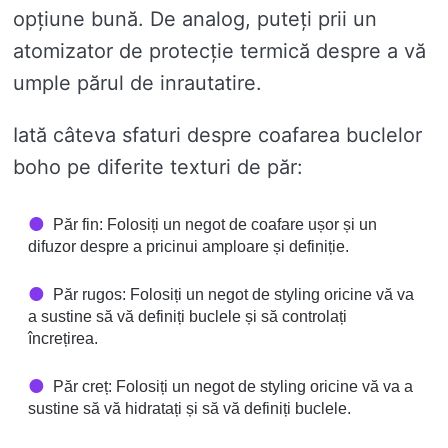
opțiune bună. De analog, puteți prii un
atomizator de protecție termică despre a vă
umple părul de inrautatire.
Iată câteva sfaturi despre coafarea buclelor
boho pe diferite texturi de păr:
Păr fin: Folosiți un negot de coafare ușor și un
difuzor despre a pricinui amploare și definiție.
Păr rugos: Folosiți un negot de styling oricine vă va
a sustine să vă definiți buclele și să controlați
încrețirea.
Păr creț: Folosiți un negot de styling oricine vă va a
sustine să vă hidratați și să vă definiți buclele.