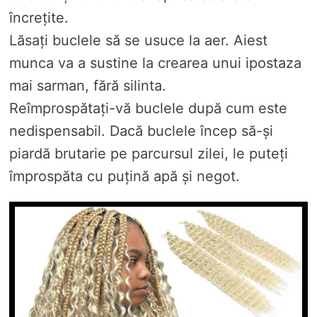
încrețite.
Lăsați buclele să se usuce la aer. Aiest
munca va a sustine la crearea unui ipostaza
mai sarman, fără silinta.
Reîmprospătați-vă buclele după cum este
nedispensabil. Dacă buclele încep să-și
piardă brutarie pe parcursul zilei, le puteți
împrospăta cu puțină apă și negot.