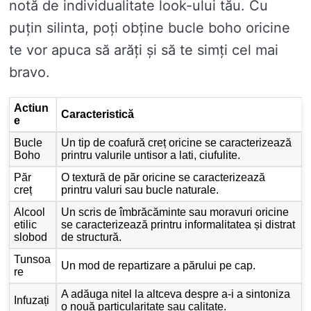
notă de individualitate look-ului tău. Cu
puțin silinta, poți obține bucle boho oricine
te vor apuca să arăți și să te simți cel mai
bravo.
Actiun
Caracteristică
e
Bucle
Un tip de coafură creț oricine se caracterizează
Boho
printru valurile untisor a lati, ciufulite.
Păr
O textură de păr oricine se caracterizează
creț
printru valuri sau bucle naturale.
Alcool
Un scris de îmbrăcăminte sau moravuri oricine
etilic
se caracterizează printru informalitatea și distrat
slobod
de structură.
Tunsoa
Un mod de repartizare a părului pe cap.
re
A adăuga nitel la altceva despre a-i a sintoniza
Infuzați
o nouă particularitate sau calitate.