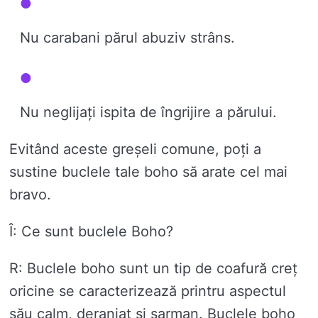
Nu carabani părul abuziv strâns.
Nu neglijați ispita de îngrijire a părului.
Evitând aceste greșeli comune, poți a
sustine buclele tale boho să arate cel mai
bravo.
Î: Ce sunt buclele Boho?
R: Buclele boho sunt un tip de coafură creț
oricine se caracterizează printru aspectul
său calm, deranjat și sarman. Buclele boho