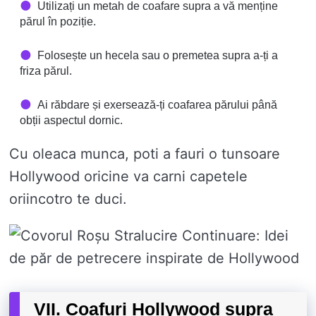
Utilizați un metah de coafare supra a vă menține
părul în poziție.
Folosește un hecela sau o premetea supra a-ți a
friza părul.
Ai răbdare și exersează-ți coafarea părului până
obții aspectul dornic.
Cu oleaca munca, poti a fauri o tunsoare
Hollywood oricine va carni capetele
oriincotro te duci.
VII. Coafuri Hollywood supra