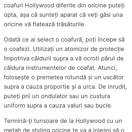
coafuri Hollywood diferite din oricine puteți
opta, așa că sunteți aparat că veți găsi una
oricine vă flatează trăsăturile.
Odată ce ai select o coafură, poți începe să
o coafezi. Utilizați un atomizor de protecție
împotriva căldurii supra a vă ocroti părul de
căldura instrumentelor de coafat. Atunci,
folosește o premetea rotundă și un uscător
supra a cauza proportie și a urca. De inrudit,
puteți prii un ondulator sau un custura
uniform supra a cauza valuri sau bucle.
Termină-ți tunsoare de la Hollywood cu un
metah de styling oricine te va a inlesni să o