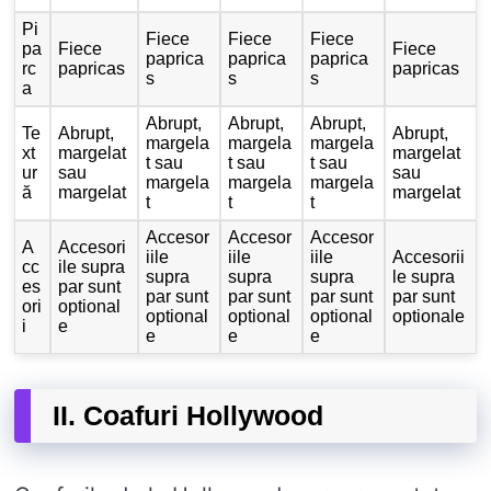
Pi
Fiece
Fiece
Fiece
pa
Fiece
Fiece
paprica
paprica
paprica
rc
papricas
papricas
s
s
s
a
Abrupt,
Abrupt,
Abrupt,
Te
Abrupt,
Abrupt,
margela
margela
margela
xt
margelat
margelat
t sau
t sau
t sau
ur
sau
sau
margela
margela
margela
ă
margelat
margelat
t
t
t
Accesor
Accesor
Accesor
A
Accesori
iile
iile
iile
Accesorii
cc
ile supra
supra
supra
supra
le supra
es
par sunt
par sunt
par sunt
par sunt
par sunt
ori
optional
optional
optional
optional
optionale
i
e
e
e
e
II. Coafuri Hollywood