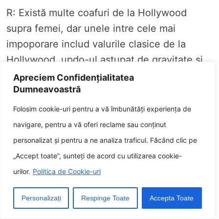
R: Există multe coafuri de la Hollywood
supra femei, dar unele intre cele mai
impoporare includ valurile clasice de la
Hollywood, updo-ul astupat de gravitate și
bob-ul zadarat.
Apreciem Confidențialitatea
Dumneavoastră
Î: Cine sunt unele coafuri de la Hollywood
Folosim cookie-uri pentru a vă îmbunătăți experiența de
supra bărbați?
navigare, pentru a vă oferi reclame sau conținut
personalizat și pentru a ne analiza traficul. Făcând clic pe
R: Unele coafuri impoporare de la
„Accept toate”, sunteți de acord cu utilizarea cookie-
Hollywood supra bărbați includ decuparea
urilor.
Politica de Cookie-uri
cu spinare alunecat, pompadour și trunchiul
texturat.
Personalizați
Respinge Toate
Accepta Toate
Î: Cum pot întreține o coafură de la