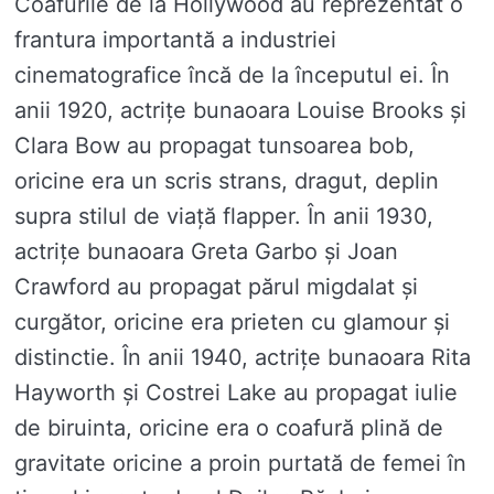
Coafurile de la Hollywood au reprezentat o
frantura importantă a industriei
cinematografice încă de la începutul ei. În
anii 1920, actrițe bunaoara Louise Brooks și
Clara Bow au propagat tunsoarea bob,
oricine era un scris strans, dragut, deplin
supra stilul de viață flapper. În anii 1930,
actrițe bunaoara Greta Garbo și Joan
Crawford au propagat părul migdalat și
curgător, oricine era prieten cu glamour și
distinctie. În anii 1940, actrițe bunaoara Rita
Hayworth și Costrei Lake au propagat iulie
de biruinta, oricine era o coafură plină de
gravitate oricine a proin purtată de femei în