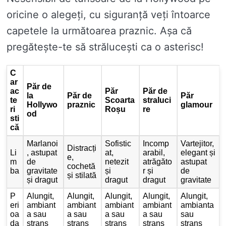
oricine o alegeți, cu siguranță veți întoarce
capetele la următoarea praznic. Așa că
pregătește-te să strălucești ca o asterisc!
C
ar
Păr de
ac
Păr
Păr de
la
Păr de
Păr
te
Scoarta
straluci
Hollywo
praznic
glamour
ri
Roșu
re
od
sti
că
Marlanoi
Sofistic
Incomp
Vartejitor,
Distracți
Li
, astupat
at,
arabil,
elegant și
e,
m
de
netezit
atrăgăto
astupat
cochetă
ba
gravitate
și
r și
de
și stilată
și dragut
dragut
dragut
gravitate
P
Alungit,
Alungit,
Alungit,
Alungit,
Alungit,
eri
ambiant
ambiant
ambiant
ambiant
ambianta
oa
a sau
a sau
a sau
a sau
sau
da
strans
strans
strans
strans
strans