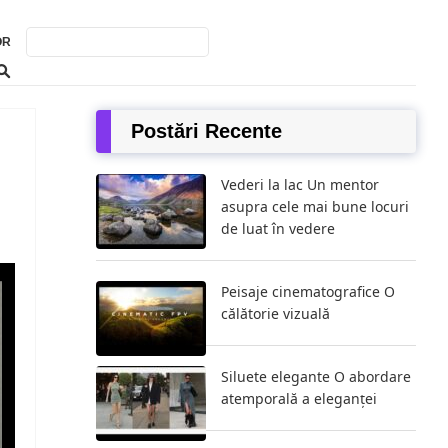
OR
Postări Recente
Vederi la lac Un mentor
asupra cele mai bune locuri
de luat în vedere
Peisaje cinematografice O
călătorie vizuală
Siluete elegante O abordare
atemporală a eleganței