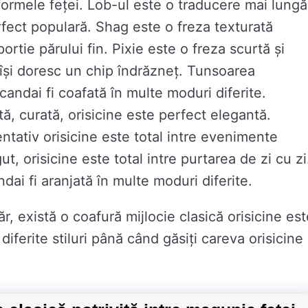
formele feței. Lob-ul este o traducere mai lungă
erfect populară. Shag este o freza texturată
ortie părului fin. Pixie este o freza scurtă și
 își doresc un chip îndrăzneț. Tunsoarea
e candai fi coafată în multe moduri diferite.
, curată, orisicine este perfect elegantă.
tativ orisicine este total intre evenimente
, orisicine este total intre purtarea de zi cu zi
dai fi aranjată în multe moduri diferite.
, există o coafură mijlocie clasică orisicine est
iferite stiluri până când găsiți careva orisicine