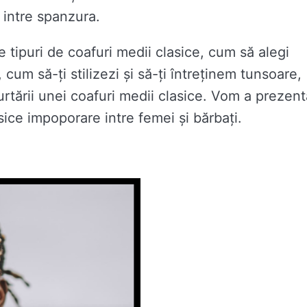
 intre spanzura.
le tipuri de coafuri medii clasice, cum să alegi
 cum să-ți stilizezi și să-ți întreținem tunsoare,
urtării unei coafuri medii clasice. Vom a prezent
ice impoporare intre femei și bărbați.