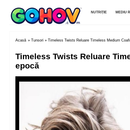
Gohov.com
NUTRIȚIE
MEDIU 
Acasă
»
Tunsori
» Timeless Twists Reluare Timeless Medium Coafur
Timeless Twists Reluare Time
epocă