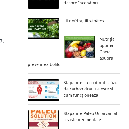
despre începători
Fii nefript, fii sănătos
Nutriția
a,
optimă
Cheia
asupra
prevenirea bolilor
Stapanire cu conținut scăzut
de carbohidrați Ce este și
cum funcționează
Stapanire Paleo Un arcan al
rezistenței mentale