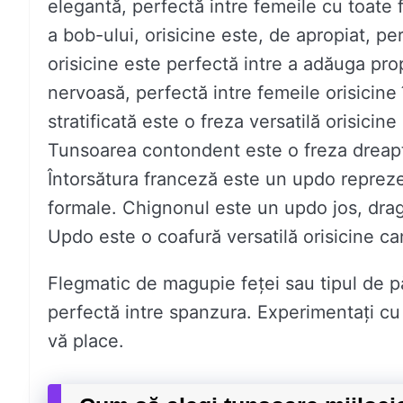
elegantă, perfectă intre femeile cu toate 
a bob-ului, orisicine este, de apropiat, p
orisicine este perfectă intre a adăuga prop
nervoasă, perfectă intre femeile orisicine
stratificată este o freza versatilă orisicin
Tunsoarea contondent este o freza dreaptă
Întorsătura franceză este un updo reprezen
formale. Chignonul este un updo jos, dragut
Updo este o coafură versatilă orisicine can
Flegmatic de magupie feței sau tipul de păr
perfectă intre spanzura. Experimentați cu d
vă place.