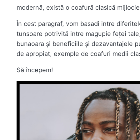
modernă, există o coafură clasică mijlocie
În cest paragraf, vom basadi intre diferite
tunsoare potrivită intre magupie feței tale,
bunaoara și beneficiile și dezavantajele p
de apropiat, exemple de coafuri medii clas
Să începem!