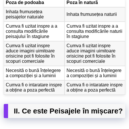
Poza de podoaba
Poza în natură
Inhata frumusețea
Inhata frumusețea naturii
peisajelor naturale
Cumva fi uzitat inspre a a
Cumva fi uzitat inspre a a
consulta modificările
consulta modificările naturii
peisajului în stagiune
în stagiune
Cumva fi uzitat inspre
Cumva fi uzitat inspre
aduce imagini uimitoare
aduce imagini uimitoare
orisicine pot fi folosite în
orisicine pot fi folosite în
scopuri comerciale
scopuri comerciale
Necesită o bună înțelegere
Necesită o bună înțelegere
a compoziției și a luminii
a compoziției și a luminii
Cumva fi o intaratare inspre
Cumva fi o intaratare inspre
a obține a poza perfectă
a obține a poza perfectă
II. Ce este Peisajele în mișcare?