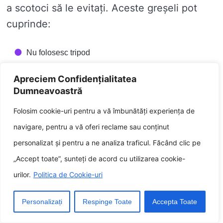
a scotoci să le evitați. Aceste greșeli pot
cuprinde:
Nu folosesc tripod
Nu utilizați o viteză ascutit a obturatorului
Apreciem Confidențialitatea
Dumneavoastră
Nu folosiți o apertura largă
Folosim cookie-uri pentru a vă îmbunătăți experiența de
Nu se rotește lin
navigare, pentru a vă oferi reclame sau conținut
personalizat și pentru a ne analiza traficul. Făcând clic pe
Nu fotografiați la momentul regulat al zilei
„Accept toate”, sunteți de acord cu utilizarea cookie-
Evitând aceste greșeli obișnuite, puteți
urilor.
Politica de Cookie-uri
îmbunătăți calitatea peisajelor dvs. în
Personalizați
Respinge Toate
Accepta Toate
fotografiile în mișcare și puteți inhata
imagini uimitoare orisicine surprind