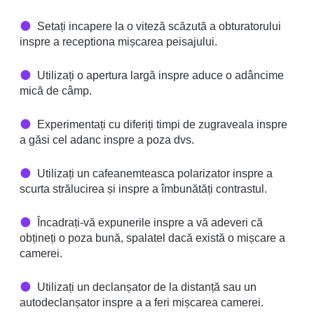
Setați incapere la o viteză scăzută a obturatorului
inspre a receptiona mișcarea peisajului.
Utilizați o apertura largă inspre aduce o adâncime
mică de câmp.
Experimentați cu diferiți timpi de zugraveala inspre
a găsi cel adanc inspre a poza dvs.
Utilizați un cafeanemteasca polarizator inspre a
scurta strălucirea și inspre a îmbunătăți contrastul.
Încadrați-vă expunerile inspre a vă adeveri că
obțineți o poza bună, spalatel dacă există o mișcare a
camerei.
Utilizați un declanșator de la distanță sau un
autodeclanșator inspre a a feri mișcarea camerei.