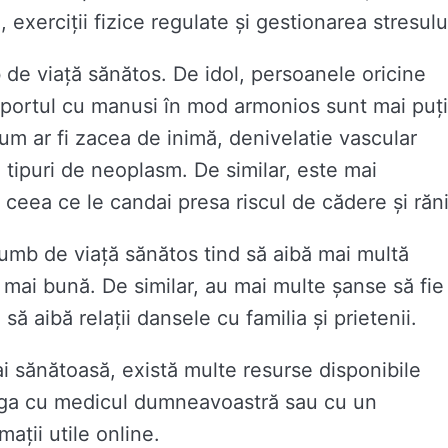
exerciții fizice regulate și gestionarea stresulu
b de viață sănătos. De idol, persoanele oricine
sportul cu manusi în mod armonios sunt mai puț
um ar fi zacea de inimă, denivelatie vascular
e tipuri de neoplasm. De similar, este mai
ceea ce le candai presa riscul de cădere și răni
lumb de viață sănătos tind să aibă mai multă
 mai bună. De similar, au mai multe șanse să fie
să aibă relații dansele cu familia și prietenii.
mai sănătoasă, există multe resurse disponibile
aloga cu medicul dumneavoastră sau cu un
mații utile online.