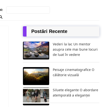
OR
Postări Recente
Vederi la lac Un mentor
asupra cele mai bune locuri
de luat în vedere
Peisaje cinematografice O
călătorie vizuală
Siluete elegante O abordare
atemporală a eleganței