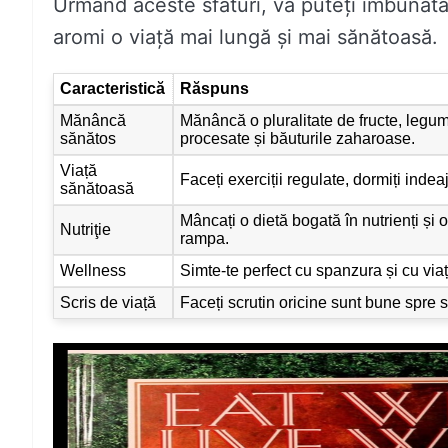
Urmând aceste sfaturi, vă puteți îmbunătăț
aromi o viață mai lungă și mai sănătoasă.
Caracteristică
Răspuns
Mănâncă
Mănâncă o pluralitate de fructe, legum
sănătos
procesate și băuturile zaharoase.
Viață
Faceți exerciții regulate, dormiți indea
sănătoasă
Mâncați o dietă bogată în nutrienți și
Nutriţie
rampa.
Wellness
Simte-te perfect cu spanzura și cu viaț
Scris de viață
Faceți scrutin oricine sunt bune spre