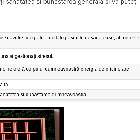
i sănătatea și bunăstarea generală și vă puteți
e și avutie integrale. Limitați grăsimile nesănătoase, alimentele
juns și gestionați stresul.
 oricine oferă corpului dumneavoastră energia de oricine are
a ta.
 sănătatea și bunăstarea dumneavoastră.