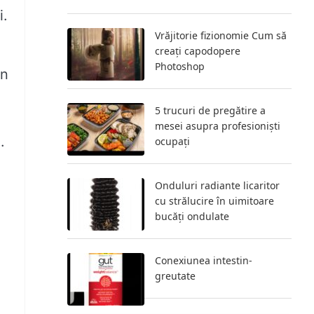
i.
Vrăjitorie fizionomie Cum să
creați capodopere
Photoshop
in
5 trucuri de pregătire a
mesei asupra profesioniști
.
ocupați
Onduluri radiante licaritor
cu strălucire în uimitoare
bucăți ondulate
Conexiunea intestin-
greutate