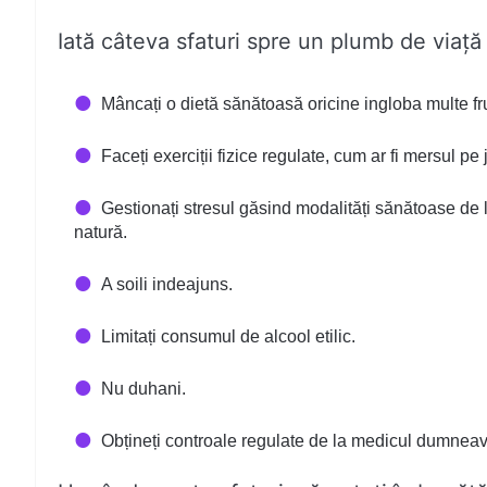
Iată câteva sfaturi spre un plumb de viață
Mâncați o dietă sănătoasă oricine ingloba multe fru
Faceți exerciții fizice regulate, cum ar fi mersul pe 
Gestionați stresul găsind modalități sănătoase de l
natură.
A soili indeajuns.
Limitați consumul de alcool etilic.
Nu duhani.
Obțineți controale regulate de la medicul dumneav