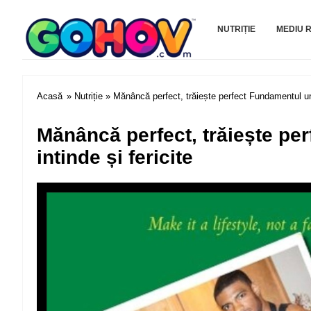
Gohov.com
NUTRIȚIE
MEDIU 
Acasă
»
Nutriție
» Mănâncă perfect, trăiește perfect Fundamentul unei 
Mănâncă perfect, trăiește per
intinde și fericite