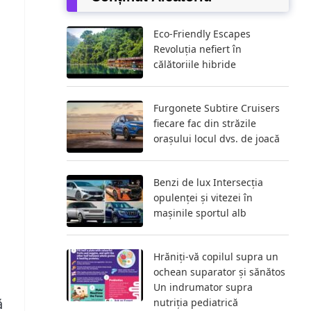
Eco-Friendly Escapes
Revoluția nefiert în
călătoriile hibride
Furgonete Subtire Cruisers
fiecare fac din străzile
orașului locul dvs. de joacă
Benzi de lux Intersecția
opulenței și vitezei în
mașinile sportul alb
Hrăniți-vă copilul supra un
ochean suparator și sănătos
Un indrumator supra
ă
nutriția pediatrică