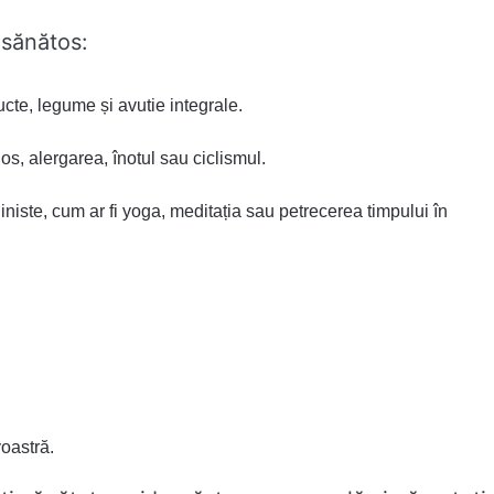
 sănătos:
cte, legume și avutie integrale.
jos, alergarea, înotul sau ciclismul.
iniste, cum ar fi yoga, meditația sau petrecerea timpului în
oastră.