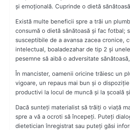
și emoțională. Cuprinde o dietă sănătoasă, 
Există multe beneficii spre a trăi un plum
consumă o dietă sănătoasă și fac fotbal; 
susceptibile de a avansa zacea cronice, c
intelectual, boaladezahar de tip 2 și unel
pesemne să aibă o adversitate sănătoasă, 
În mancister, oamenii oricine trăiesc un p
vigoare, un repaus mai bun și o dispoziție
productivi la locul de muncă și la școală și 
Dacă sunteți materialist să trăiți o viață 
spre a vă a ocroti să începeți. Puteți di
dietetician înregistrat sau puteți găsi infor