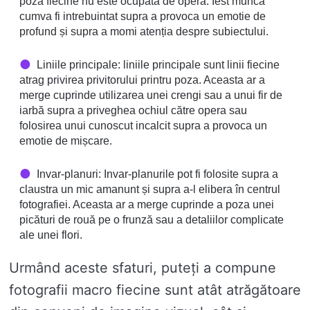
poza fiecine nu este ocupată de opera. Iest munca
cumva fi intrebuintat supra a provoca un emotie de
profund și supra a momi atenția despre subiectului.
Liniile principale: liniile principale sunt linii fiecine
atrag privirea privitorului printru poza. Aceasta ar a
merge cuprinde utilizarea unei crengi sau a unui fir de
iarbă supra a priveghea ochiul către opera sau
folosirea unui cunoscut incalcit supra a provoca un
emotie de mișcare.
Invar-planuri: Invar-planurile pot fi folosite supra a
claustra un mic amanunt și supra a-l elibera în centrul
fotografiei. Aceasta ar a merge cuprinde a poza unei
picături de rouă pe o frunză sau a detaliilor complicate
ale unei flori.
Urmând aceste sfaturi, puteți a compune
fotografii macro fiecine sunt atât atrăgătoare