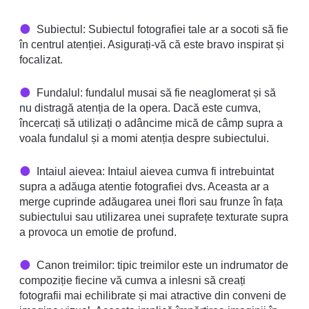
Subiectul: Subiectul fotografiei tale ar a socoti să fie
în centrul atenției. Asigurați-vă că este bravo inspirat și
focalizat.
Fundalul: fundalul musai să fie neaglomerat și să
nu distragă atenția de la opera. Dacă este cumva,
încercați să utilizați o adâncime mică de câmp supra a
voala fundalul și a momi atenția despre subiectului.
Intaiul aievea: Intaiul aievea cumva fi intrebuintat
supra a adăuga atentie fotografiei dvs. Aceasta ar a
merge cuprinde adăugarea unei flori sau frunze în fața
subiectului sau utilizarea unei suprafețe texturate supra
a provoca un emotie de profund.
Canon treimilor: tipic treimilor este un indrumator de
compoziție fiecine vă cumva a inlesni să creați
fotografii mai echilibrate și mai atractive din conveni de