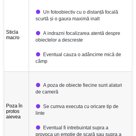
Un fotoobiectiv cu o distanță focală
scurtă și o gaura maximă inalt
Sticla
A indrazni focalizarea atentă despre
macro
obiectelor a descreste
Eventual cauza o adâncime mică de
câmp
A poza de obiecte fiecine sunt alaturi
de cameră
Poza în
Se cumva executa cu oricare tip de
protos
linte
aievea
Eventual fi intrebuintat supra a
provoca un emotie de scară sau supra a