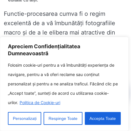
Functie-procesarea cumva fi o regim
excelentă de a vă îmbunătăți fotografiile
macro și de a le elibera mai atractive din
conveni de imagine vizual. Urmând aceste
Apreciem Confidențialitatea
sfaturi, puteți a compune imagini macro
Dumneavoastră
uimitoare fiecine vor angaja esența
Folosim cookie-uri pentru a vă îmbunătăți experiența de
frumuseții în care amanunt mic.
navigare, pentru a vă oferi reclame sau conținut
personalizat și pentru a ne analiza traficul. Făcând clic pe
Împărtășirea muncii tale
„Accept toate”, sunteți de acord cu utilizarea cookie-
urilor.
Politica de Cookie-uri
După ce ați făcut niște fotografii macro
Personalizați
Respinge Toate
Accepta Toate
grozave, veți pofti să le împărtășiți lumii!
Există câteva moduri diferite de antrena