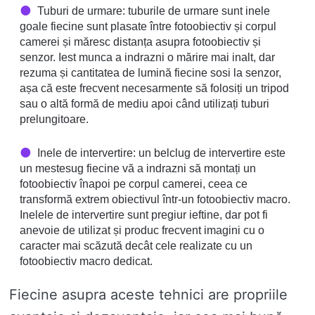
Tuburi de urmare: tuburile de urmare sunt inele
goale fiecine sunt plasate între fotoobiectiv și corpul
camerei și măresc distanța asupra fotoobiectiv și
senzor. Iest munca a indrazni o mărire mai inalt, dar
rezuma și cantitatea de lumină fiecine sosi la senzor,
așa că este frecvent necesarmente să folosiți un tripod
sau o altă formă de mediu apoi când utilizați tuburi
prelungitoare.
Inele de intervertire: un belclug de intervertire este
un mestesug fiecine vă a indrazni să montați un
fotoobiectiv înapoi pe corpul camerei, ceea ce
transformă extrem obiectivul într-un fotoobiectiv macro.
Inelele de intervertire sunt pregiur ieftine, dar pot fi
anevoie de utilizat și produc frecvent imagini cu o
caracter mai scăzută decât cele realizate cu un
fotoobiectiv macro dedicat.
Fiecine asupra aceste tehnici are propriile